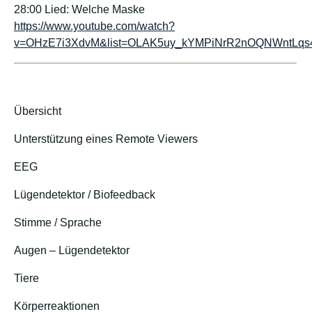
28:00 Lied: Welche Maske
https://www.youtube.com/watch?
v=OHzE7i3XdvM&list=OLAK5uy_kYMPiNrR2nOQNWntLqs
Übersicht
Unterstützung eines Remote Viewers
EEG
Lügendetektor / Biofeedback
Stimme / Sprache
Augen – Lügendetektor
Tiere
Körperreaktionen