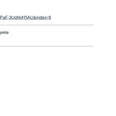
I6PaF-3UqNijH5AU&index=9
jekte