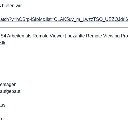
 bieten wir
m/watch?v=hOSrp-jSlpM&list=OLAK5uy_m_LwzzTSO_UEZQJdr
S4 Arbeiten als Remote Viewer | bezahlte Remote Viewing Pro
yJk
hersagen
t aufgebaut
aus
n