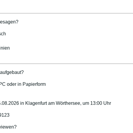
hesagen?
sch
inien
t aufgebaut?
 PC oder in Papierform
5.08.2026 in Klagenfurt am Wörthersee, um 13:00 Uhr
9123
 viewen?